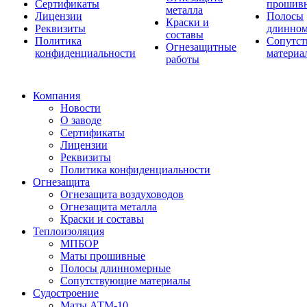
Сертификаты
прошив
металла
Лицензии
Полосы
Краски и
Реквизиты
длинно
составы
Политика
Сопутс
Огнезащитные
конфиденциальности
материа
работы
Компания
Новости
О заводе
Сертификаты
Лицензии
Реквизиты
Политика конфиденциальности
Огнезащита
Огнезащита воздуховодов
Огнезащита металла
Краски и составы
Теплоизоляция
МПБОР
Маты прошивные
Полосы длинномерные
Сопутствующие материалы
Судостроение
Маты АТМ-10