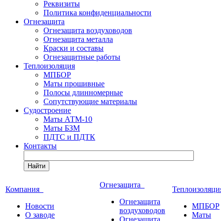
Реквизиты
Политика конфиденциальности
Огнезащита
Огнезащита воздуховодов
Огнезащита металла
Краски и составы
Огнезащитные работы
Теплоизоляция
МПБОР
Маты прошивные
Полосы длинномерные
Сопутствующие материалы
Судостроение
Маты АТМ-10
Маты БЗМ
ПДТС и ПДТК
Контакты
Найти
Огнезащита
Компания
Теплоизоляц
Огнезащита
Новости
МПБОР
воздуховодов
О заводе
Маты
Огнезащита