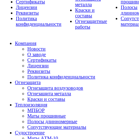
Сертификаты
прошив
металла
Лицензии
Полосы
Краски и
Реквизиты
длинно
составы
Политика
Сопутс
Огнезащитные
конфиденциальности
материа
работы
Компания
Новости
О заводе
Сертификаты
Лицензии
Реквизиты
Политика конфиденциальности
Огнезащита
Огнезащита воздуховодов
Огнезащита металла
Краски и составы
Теплоизоляция
МПБОР
Маты прошивные
Полосы длинномерные
Сопутствующие материалы
Судостроение
Маты АТМ-10