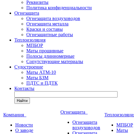
Реквизиты
Политика конфиденциальности
Огнезащита
Огнезащита воздуховодов
Огнезащита металла
Краски и составы
Огнезащитные работы
Теплоизоляция
МПБОР
Маты прошивные
Полосы длинномерные
Сопутствующие материалы
Судостроение
Маты АТМ-10
Маты БЗМ
ПДТС и ПДТК
Контакты
Найти
Огнезащита
Компания
Теплоизоляц
Огнезащита
Новости
МПБОР
воздуховодов
О заводе
Маты
Огнезащита