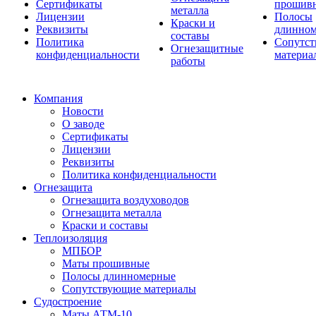
Сертификаты
прошив
металла
Лицензии
Полосы
Краски и
Реквизиты
длинно
составы
Политика
Сопутс
Огнезащитные
конфиденциальности
материа
работы
Компания
Новости
О заводе
Сертификаты
Лицензии
Реквизиты
Политика конфиденциальности
Огнезащита
Огнезащита воздуховодов
Огнезащита металла
Краски и составы
Теплоизоляция
МПБОР
Маты прошивные
Полосы длинномерные
Сопутствующие материалы
Судостроение
Маты АТМ-10