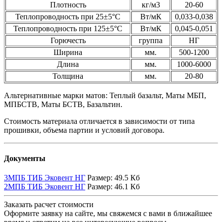
Плотность
кг/м3
20-60
Теплопроводность при 25±5°С
Вт/мК
0,033-0,038
Теплопроводность при 125±5°С
Вт/мК
0,045-0,051
Горючесть
группа
НГ
Ширина
мм.
500-1200
Длина
мм.
1000-6000
Толщина
мм.
20-80
Альтернативные марки матов: Теплый базальт, Маты МБП,
МПБСТВ, Маты БСТВ, Базальтин.
Стоимость материала отличается в зависимости от типа
прошивки, объема партии и условий договора.
Документы
3МПБ ТИБ Эковент НГ
Размер:
49.5 Кб
2МПБ ТИБ Эковент НГ
Размер:
46.1 Кб
Заказать расчет стоимости
Оформите заявку на сайте, мы свяжемся с вами в ближайшее