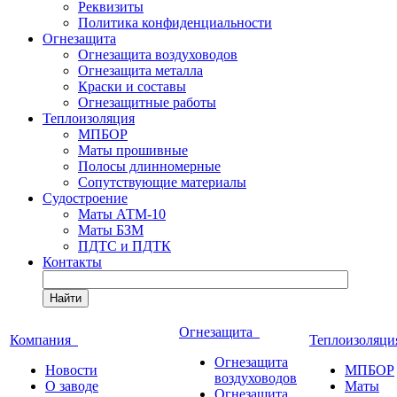
Реквизиты
Политика конфиденциальности
Огнезащита
Огнезащита воздуховодов
Огнезащита металла
Краски и составы
Огнезащитные работы
Теплоизоляция
МПБОР
Маты прошивные
Полосы длинномерные
Сопутствующие материалы
Судостроение
Маты АТМ-10
Маты БЗМ
ПДТС и ПДТК
Контакты
Найти
Огнезащита
Компания
Теплоизоляц
Огнезащита
Новости
МПБОР
воздуховодов
О заводе
Маты
Огнезащита