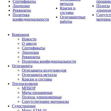
Сертификаты
прошив
металла
Лицензии
Полосы
Краски и
Реквизиты
длинно
составы
Политика
Сопутс
Огнезащитные
конфиденциальности
материа
работы
Компания
Новости
О заводе
Сертификаты
Лицензии
Реквизиты
Политика конфиденциальности
Огнезащита
Огнезащита воздуховодов
Огнезащита металла
Краски и составы
Теплоизоляция
МПБОР
Маты прошивные
Полосы длинномерные
Сопутствующие материалы
Судостроение
Маты АТМ-10