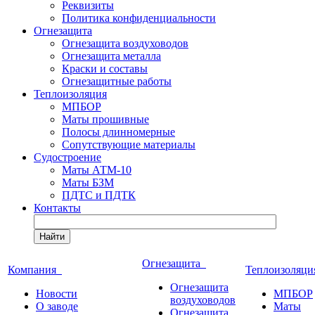
Реквизиты
Политика конфиденциальности
Огнезащита
Огнезащита воздуховодов
Огнезащита металла
Краски и составы
Огнезащитные работы
Теплоизоляция
МПБОР
Маты прошивные
Полосы длинномерные
Сопутствующие материалы
Судостроение
Маты АТМ-10
Маты БЗМ
ПДТС и ПДТК
Контакты
Найти
Огнезащита
Компания
Теплоизоляц
Огнезащита
Новости
МПБОР
воздуховодов
О заводе
Маты
Огнезащита