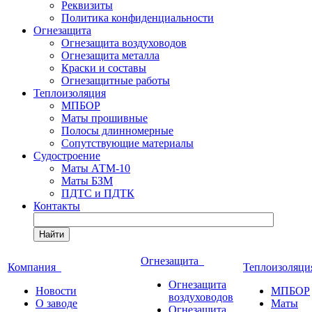
Реквизиты
Политика конфиденциальности
Огнезащита
Огнезащита воздуховодов
Огнезащита металла
Краски и составы
Огнезащитные работы
Теплоизоляция
МПБОР
Маты прошивные
Полосы длинномерные
Сопутствующие материалы
Судостроение
Маты АТМ-10
Маты БЗМ
ПДТС и ПДТК
Контакты
Найти
Огнезащита
Компания
Теплоизоляц
Огнезащита
Новости
МПБОР
воздуховодов
О заводе
Маты
Огнезащита