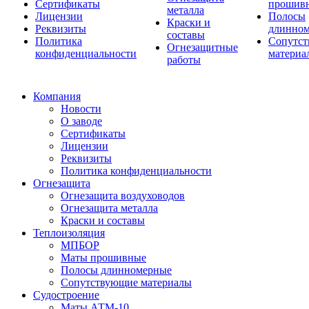
Сертификаты
прошив
металла
Лицензии
Полосы
Краски и
Реквизиты
длинно
составы
Политика
Сопутс
Огнезащитные
конфиденциальности
материа
работы
Компания
Новости
О заводе
Сертификаты
Лицензии
Реквизиты
Политика конфиденциальности
Огнезащита
Огнезащита воздуховодов
Огнезащита металла
Краски и составы
Теплоизоляция
МПБОР
Маты прошивные
Полосы длинномерные
Сопутствующие материалы
Судостроение
Маты АТМ-10