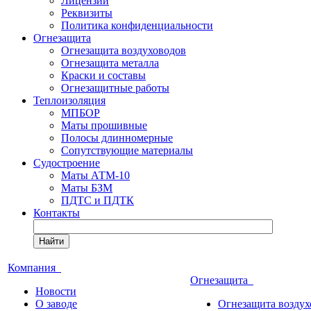
Лицензии
Реквизиты
Политика конфиденциальности
Огнезащита
Огнезащита воздуховодов
Огнезащита металла
Краски и составы
Огнезащитные работы
Теплоизоляция
МПБОР
Маты прошивные
Полосы длинномерные
Сопутствующие материалы
Судостроение
Маты АТМ-10
Маты БЗМ
ПДТС и ПДТК
Контакты
Найти
Компания
Огнезащита
Новости
О заводе
Огнезащита воздух