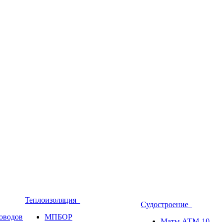
Теплоизоляция
Судостроение
оводов
МПБОР
Маты АТМ-10