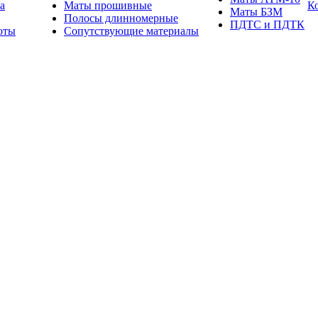
а
Маты прошивные
К
Маты БЗМ
Полосы длинномерные
ПДТС и ПДТК
оты
Сопутствующие материалы