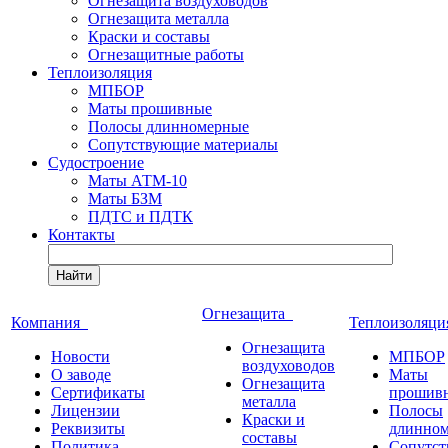
Огнезащита воздуховодов
Огнезащита металла
Краски и составы
Огнезащитные работы
Теплоизоляция
МПБОР
Маты прошивные
Полосы длинномерные
Сопутствующие материалы
Судостроение
Маты АТМ-10
Маты БЗМ
ПДТС и ПДТК
Контакты
Найти
Огнезащита
Компания
Теплоизоляц
Огнезащита
Новости
МПБОР
воздуховодов
О заводе
Маты
Огнезащита
Сертификаты
прошив
металла
Лицензии
Полосы
Краски и
Реквизиты
длинно
составы
Политика
Сопутс