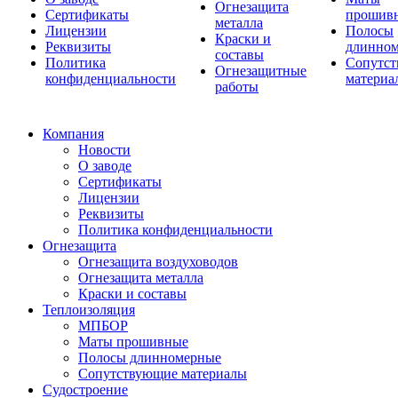
Огнезащита
Сертификаты
прошив
металла
Лицензии
Полосы
Краски и
Реквизиты
длинно
составы
Политика
Сопутс
Огнезащитные
конфиденциальности
материа
работы
Компания
Новости
О заводе
Сертификаты
Лицензии
Реквизиты
Политика конфиденциальности
Огнезащита
Огнезащита воздуховодов
Огнезащита металла
Краски и составы
Теплоизоляция
МПБОР
Маты прошивные
Полосы длинномерные
Сопутствующие материалы
Судостроение