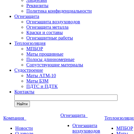
Лицензии
Реквизиты
Политика конфиденциальности
Огнезащита
Огнезащита воздуховодов
Огнезащита металла
Краски и составы
Огнезащитные работы
Теплоизоляция
МПБОР
Маты прошивные
Полосы длинномерные
Сопутствующие материалы
Судостроение
Маты АТМ-10
Маты БЗМ
ПДТС и ПДТК
Контакты
Найти
Огнезащита
Компания
Теплоизоляц
Огнезащита
Новости
МПБОР
воздуховодов
О заводе
Маты